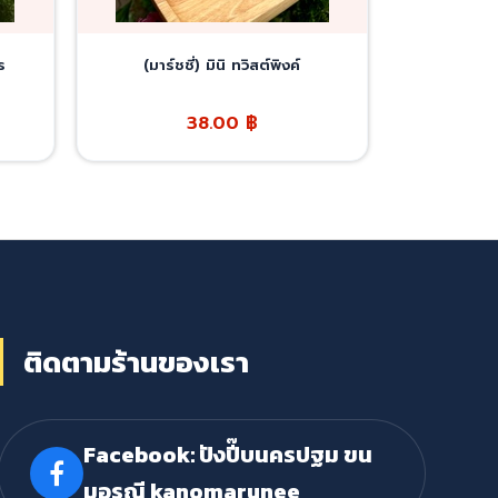
ร
(มาร์ชชี่) มินิ ทวิสต์พิงค์
38.00
฿
ติดตามร้านของเรา
Facebook: ปังปี๊บนครปฐม ขน
มอรุณี kanomarunee