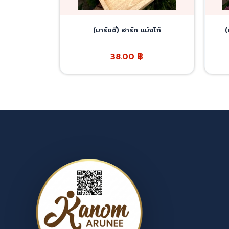
(มาร์ชชี่) ฮาร์ท แม้งโก้
(
38.00
฿