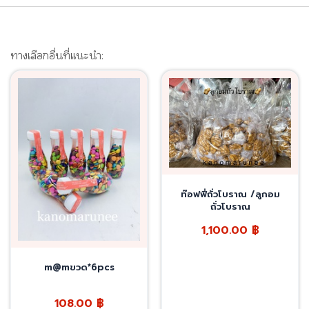
ทางเลือกอื่นที่แนะนำ:
ท๊อฟฟี่ถั่วโบราณ /ลูกอม
ถั่วโบราณ
1,100.00
฿
m@mขวด*6pcs
108.00
฿