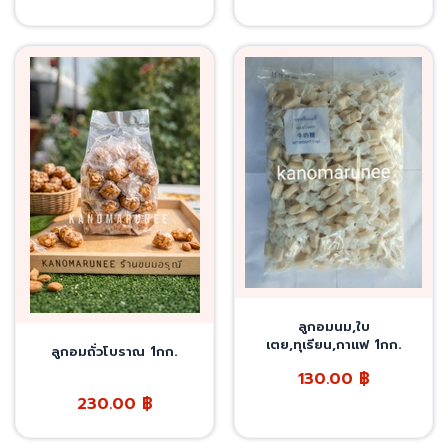
ลูกอมนม,ใบ
เตย,ทุเรียน,กาแฟ 1กก.
ลูกอมถั่วโบราณ 1กก.
130.00
฿
230.00
฿