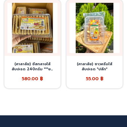
(ศาลาลัย) ชีสกลางใส้
(ศาลาลัย) ซาวครีมใส้
สับปะรด 240กรัม ***ยก
สับปะรด *ปลีก*
ลัง20กล่อง***
580.00
฿
55.00
฿