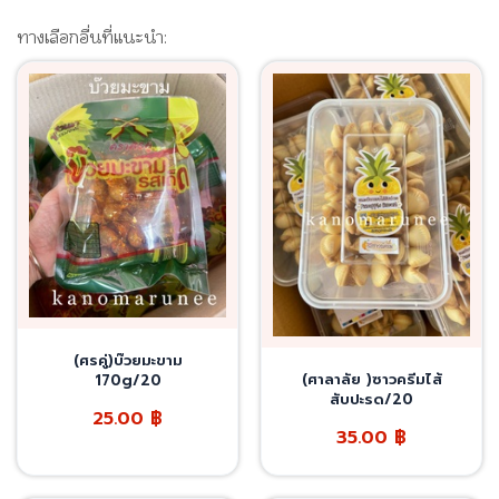
ทางเลือกอื่นที่แนะนำ:
(ศรคู่)บ๊วยมะขาม
(ศาลาลัย )ซาวครีมไส้
170g/20
สับปะรด/20
25.00
฿
35.00
฿