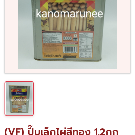
(VF) ปี๊บเล็กไผ่สีทอง 1.2กก