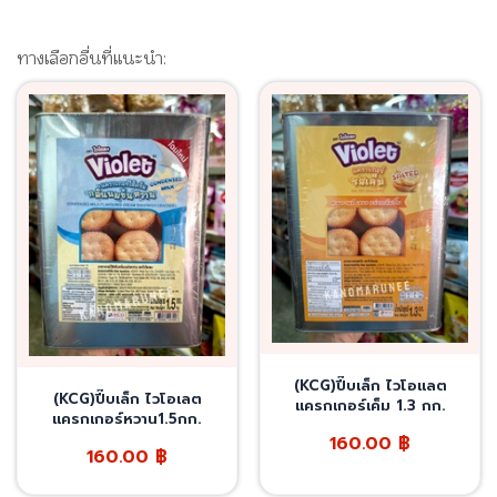
ทางเลือกอื่นที่แนะนำ:
(KCG)ปี๊บเล็ก ไวโอแลต
(KCG)ปี๊บเล็ก ไวโอเลต
แครกเกอร์เค็ม 1.3 กก.
แครกเกอร์หวาน1.5กก.
160.00
฿
160.00
฿