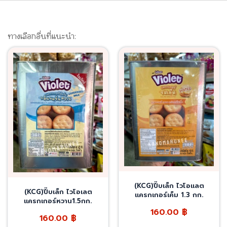
ทางเลือกอื่นที่แนะนำ:
(KCG)ปี๊บเล็ก ไวโอแลต
(KCG)ปี๊บเล็ก ไวโอเลต
แครกเกอร์เค็ม 1.3 กก.
แครกเกอร์หวาน1.5กก.
160.00
฿
160.00
฿