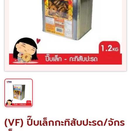
(VF) ปี๊บเล็กกะทิสับปะรด/จักร