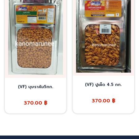
(VF) ปูเผ็ด 4.5 กก.
(VF) บุษราคัม5กก.
370.00
฿
370.00
฿