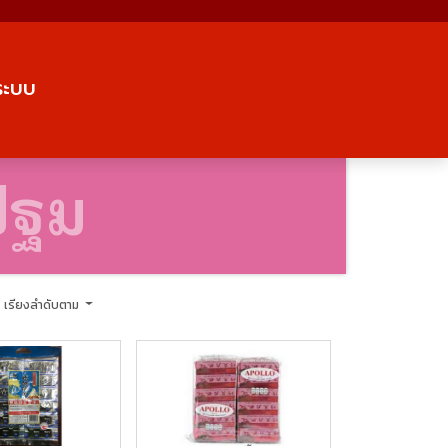
่ระบบ
ปฐม
เรียงลำดับตาม