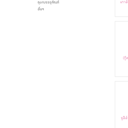
เกาล
ถุง/บรรจุภัณฑ์
อื่นๆ
(กู
จูลีส