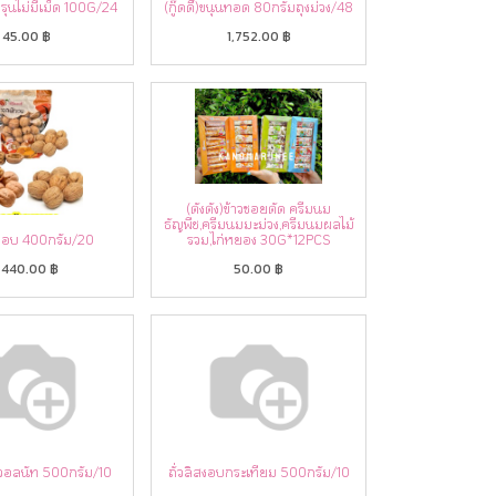
กพรุนไม่มีเม็ด 100G/24
(กู๊ดดี้)ขนุนทอด 80กรัมถุงม่วง/48
45.00
฿
1,752.00
฿
(ตังตัง)ข้าวซอยตัด ครีมนม
ธัญพืช,ครีมนมมะม่วง,ครีมนมผลไม้
ทอบ 400กรัม/20
รวม,ไก่หยอง 30G*12PCS
,440.00
฿
50.00
฿
บวอลนัท 500กรัม/10
ถั่วลิสงอบกระเทียม 500กรัม/10