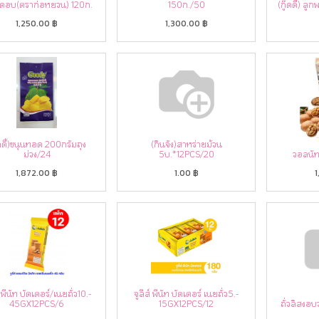
ัดอบ(ตราก่อหยวน) 120ก.
150ก./50
(กู๊ดดี้) ลู
1,250.00
฿
1,300.00
฿
๊ดดี้)ขนุนทอด 200กรัมถุง
(กินจัง)สาหร่ายม้วน
ม่วง/24
5บ.*12PCS/20
วอลนั
1,872.00
฿
1.00
฿
1
์ พีนัท บัตเตอร์/เนยถั่ว10.-
จูลีส์ พีนัท บัตเตอร์ เนยถั่ว5.-
45GX12PCS/6
15GX12PCS/12
ถั่วลิสงอ