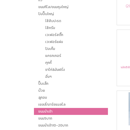
ถั่ว
(20
ขนมกิโล/ขนมถุงใหญ่
ปังปี๊บใหญ่
ใส้สับปะรด
ใส้ครีม
เวเฟอร์สติ๊ก
เวเฟอร์แผ่น
ปังเค็ม
แครกเกอร์
คุกกี้
เลเยอ
ขาไก่&มันฝรั่ง
อื่นๆ
ปี๊บเล็ก
บ๊วย
ลูกอม
เยลลี่/มาร์ชแมลโล
ขนมนำเข้า
ขนม5บาท
ขนมนำเข้า10-20บาท