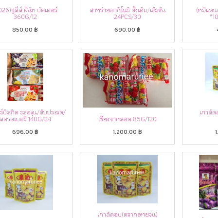
26)จูลี่ส์ พีนัท บัตเตอร์
สาหร่ายอากิโนริ ดั้งเดิม/เข้มข้น
(หมีแพน
360G/12
24PCS/30
*1
850.00
฿
690.00
฿
ร์บิสกิต รสองุ่น/สับประรด/
เกาลัด
สตรอเบอรี่ 140G/24
เซียงจาหลอด 85G/120
696.00
฿
1,200.00
฿
1
เกาลัดอบ(ตราก่อหยวน)